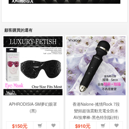
顧客購買的還有
APHRODISIA-SM夢幻眼罩
香港Nalone-搖情Rock 7段
(黑)
變頻超強震動充電全防水
AV按摩棒-黑色特別版(特)
$150元
$910元