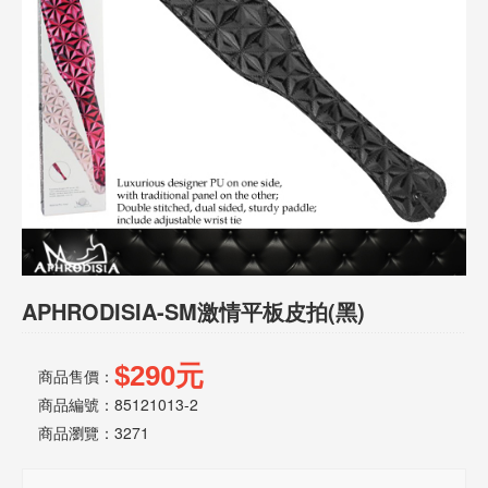
話
或
簡
訊
批
發
說
明
APHRODISIA-SM激情平板皮拍(黑)
$290元
商品售價：
商品編號：85121013-2
商品瀏覽：
3271