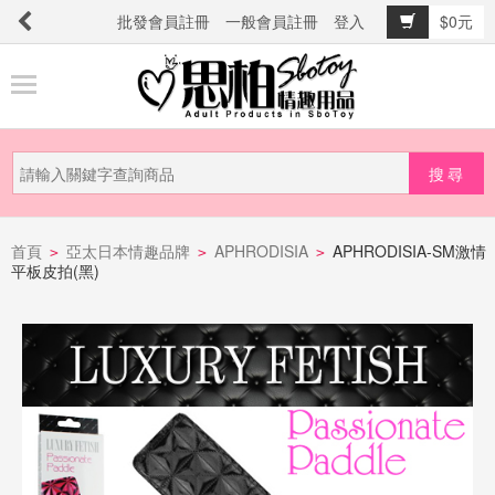
批發會員註冊
一般會員註冊
登入
$0元
商
品
分
類
新
品
首頁
亞太日本情趣品牌
APHRODISIA
APHRODISIA-SM激情
>
>
>
平板皮拍(黑)
上
市
提
防
詐
騙
電