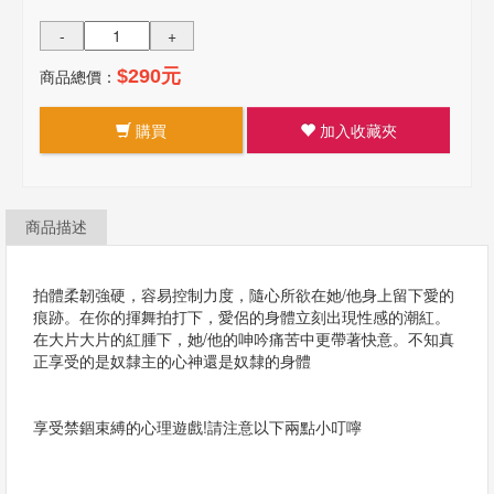
-
+
商品總價：
$290元
購買
加入收藏夾
商品描述
拍體柔韌強硬，容易控制力度，隨心所欲在她/他身上留下愛的
痕跡。在你的揮舞拍打下，愛侶的身體立刻出現性感的潮紅。
在大片大片的紅腫下，她/他的呻吟痛苦中更帶著快意。不知真
正享受的是奴隸主的心神還是奴隸的身體
享受禁錮束縛的心理遊戲!請注意以下兩點小叮嚀