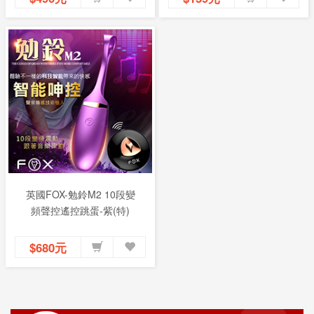
英國FOX-勉鈴M2 10段變
頻聲控遙控跳蛋-紫(特)
$680元