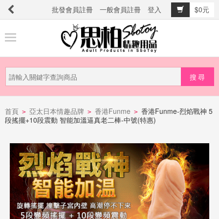
批發會員註冊
一般會員註冊
登入
$0元
商
品
分
類
新
品
首頁
亞太日本情趣品牌
香港Funme
香港Funme-烈焰戰神 5
>
>
>
段搖擺+10段震動 智能加溫逼真老二棒-中號(特惠)
上
市
提
防
詐
騙
電