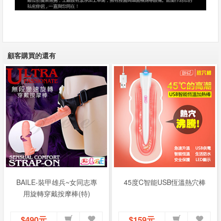
顧客購買的還有
BAILE-裝甲雄兵~女同志專
45度C智能USB恆溫熱穴棒
用旋轉穿戴按摩棒(特)
$490元
$159元