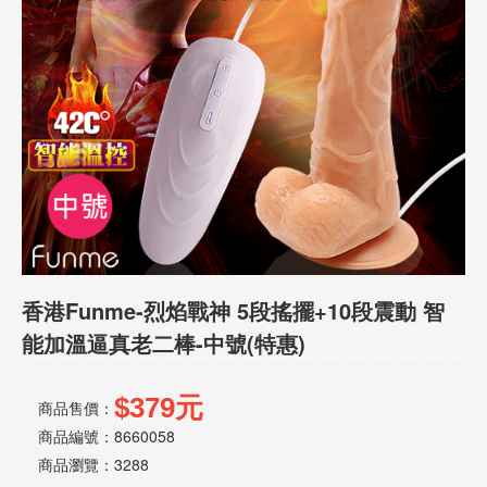
話
或
簡
訊
批
發
說
明
香港Funme-烈焰戰神 5段搖擺+10段震動 智
能加溫逼真老二棒-中號(特惠)
$379元
商品售價：
商品編號：8660058
商品瀏覽：
3288